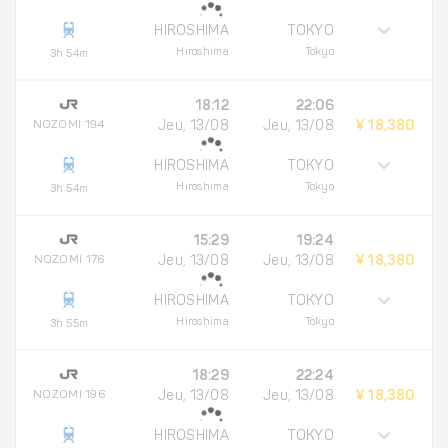
HIROSHIMA
TOKYO
Hiroshima
Tokyo
3h 54m
18:12
22:06
NOZOMI 194
Jeu, 13/08
Jeu, 13/08
¥ 18,380
HIROSHIMA
TOKYO
Hiroshima
Tokyo
3h 54m
15:29
19:24
NOZOMI 176
Jeu, 13/08
Jeu, 13/08
¥ 18,380
HIROSHIMA
TOKYO
Hiroshima
Tokyo
3h 55m
18:29
22:24
NOZOMI 196
Jeu, 13/08
Jeu, 13/08
¥ 18,380
HIROSHIMA
TOKYO