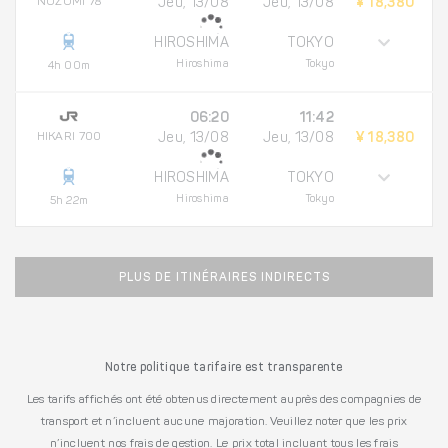
NOZOMI 78
Jeu, 13/08
Jeu, 13/08
¥ 18,380
HIROSHIMA
TOKYO
Hiroshima
Tokyo
4h 00m
06:20
11:42
HIKARI 700
Jeu, 13/08
Jeu, 13/08
¥ 18,380
HIROSHIMA
TOKYO
Hiroshima
Tokyo
5h 22m
PLUS DE ITINÉRAIRES INDIRECTS
Notre politique tarifaire est transparente
Les tarifs affichés ont été obtenus directement auprès des compagnies de
transport et n’incluent aucune majoration. Veuillez noter que les prix
n’incluent nos frais de gestion. Le prix total incluant tous les frais