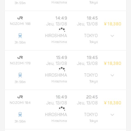
Hiroshima
Tokyo
3h 55m
14:49
18:45
NOZOMI 168
Jeu, 13/08
Jeu, 13/08
¥ 18,380
HIROSHIMA
TOKYO
Hiroshima
Tokyo
3h 56m
15:49
19:45
NOZOMI 178
Jeu, 13/08
Jeu, 13/08
¥ 18,380
HIROSHIMA
TOKYO
Hiroshima
Tokyo
3h 56m
16:49
20:45
NOZOMI 184
Jeu, 13/08
Jeu, 13/08
¥ 18,380
HIROSHIMA
TOKYO
Hiroshima
Tokyo
3h 56m