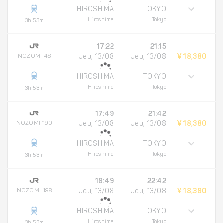
HIROSHIMA
TOKYO
Hiroshima
Tokyo
3h 53m
17:22
21:15
NOZOMI 48
Jeu, 13/08
Jeu, 13/08
¥ 18,380
HIROSHIMA
TOKYO
Hiroshima
Tokyo
3h 53m
17:49
21:42
NOZOMI 190
Jeu, 13/08
Jeu, 13/08
¥ 18,380
HIROSHIMA
TOKYO
Hiroshima
Tokyo
3h 53m
18:49
22:42
NOZOMI 198
Jeu, 13/08
Jeu, 13/08
¥ 18,380
HIROSHIMA
TOKYO
Hiroshima
Tokyo
3h 53m