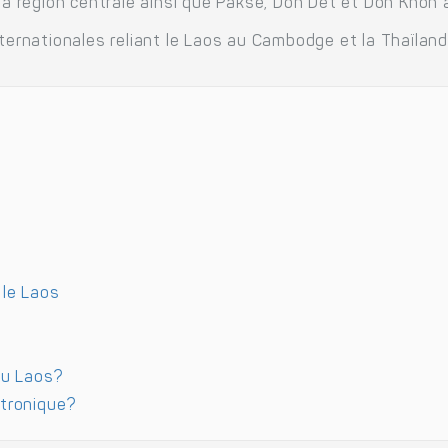
 région centrale ainsi que Pakse, Don Det et Don Khon 
nternationales reliant le Laos au Cambodge et la Thaïland
 le Laos
au Laos?
ctronique?