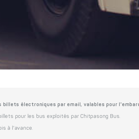
 billets électroniques par email, valables pour l'emba
billets pour les bus exploités par Chitpasong Bus.
is à l'avance.