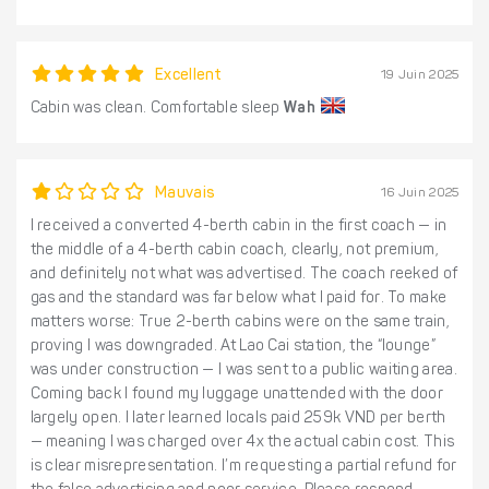
Excellent
19 Juin 2025
Cabin was clean. Comfortable sleep
Wah
Mauvais
16 Juin 2025
I received a converted 4-berth cabin in the first coach — in
the middle of a 4-berth cabin coach, clearly, not premium,
and definitely not what was advertised. The coach reeked of
gas and the standard was far below what I paid for. To make
matters worse: True 2-berth cabins were on the same train,
proving I was downgraded. At Lao Cai station, the “lounge”
was under construction — I was sent to a public waiting area.
Coming back I found my luggage unattended with the door
largely open. I later learned locals paid 259k VND per berth
— meaning I was charged over 4x the actual cabin cost. This
is clear misrepresentation. I’m requesting a partial refund for