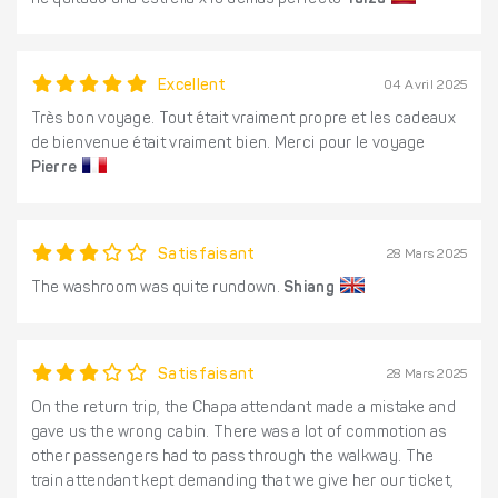
he quitado una estrella x lo demás perfecto
Yaiza
Excellent
04 Avril 2025
Très bon voyage. Tout était vraiment propre et les cadeaux
de bienvenue était vraiment bien. Merci pour le voyage
Pierre
Satisfaisant
28 Mars 2025
The washroom was quite rundown.
Shiang
Satisfaisant
28 Mars 2025
On the return trip, the Chapa attendant made a mistake and
gave us the wrong cabin. There was a lot of commotion as
other passengers had to pass through the walkway. The
train attendant kept demanding that we give her our ticket,