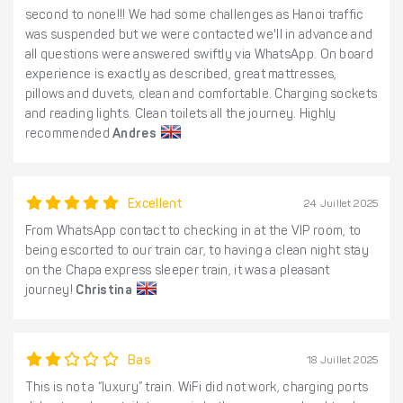
second to none!!! We had some challenges as Hanoi traffic
was suspended but we were contacted we'll in advance and
all questions were answered swiftly via WhatsApp. On board
experience is exactly as described, great mattresses,
pillows and duvets, clean and comfortable. Charging sockets
and reading lights. Clean toilets all the journey. Highly
recommended
Andres
Excellent
24 Juillet 2025
From WhatsApp contact to checking in at the VIP room, to
being escorted to our train car, to having a clean night stay
on the Chapa express sleeper train, it was a pleasant
journey!
Christina
Bas
18 Juillet 2025
This is not a “luxury” train. WiFi did not work, charging ports