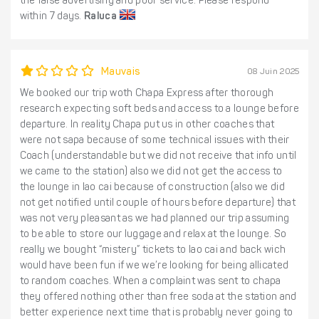
the false advertising and poor service. Please respond
within 7 days.
Raluca
Mauvais
08 Juin 2025
We booked our trip woth Chapa Express after thorough
research expecting soft beds and access to a lounge before
departure. In reality Chapa put us in other coaches that
were not sapa because of some technical issues with their
Coach (understandable but we did not receive that info until
we came to the station) also we did not get the access to
the lounge in lao cai because of construction (also we did
not get notified until couple of hours before departure) that
was not very pleasant as we had planned our trip assuming
to be able to store our luggage and relax at the lounge. So
really we bought “mistery” tickets to lao cai and back wich
would have been fun if we we’re looking for being allicated
to random coaches. When a complaint was sent to chapa
they offered nothing other than free soda at the station and
better experience next time that is probably never going to