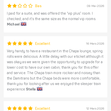
Bas
09 Mai 2026
I paid for a suite, and was offered the “vip plus” room. I
checked, and it’s the same size as the normal vip rooms.
Michael
Excellent
16 Mars 2026
Very handy to have a restaurant in the Chapa lounge, spring
rolls were delicious. A little delay with our eticket although it
was okay as we were given the opportunity to upgrade for a
lower cost to have our own cabin, thank you for this offer
and service. The Chapa train more rockier and noisey than
the Damitrans but the Chapa beds were more comfortable,
thank you for looking after us we enjoyed the sleeper train
experience
Stella
Excellent
12 Mars 2026