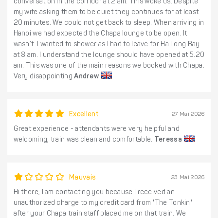
conversation in the corridor at 2 am. This woke us. Despite
my wife asking them to be quiet they continues for at least
20 minutes. We could not get back to sleep. When arriving in
Hanoi we had expected the Chapa lounge to be open. It
wasn’t. I wanted to shower as I had to leave for Ha Long Bay
at 8 am. I understand the lounge should have opened at 5.20
am. This was one of the main reasons we booked with Chapa.
Very disappointing
Andrew
Excellent
27 Mai 2026
Great experience - attendants were very helpful and
welcoming, train was clean and comfortable.
Teressa
Mauvais
23 Mai 2026
Hi there, I am contacting you because I received an
unauthorized charge to my credit card from "The Tonkin"
after your Chapa train staff placed me on that train. We