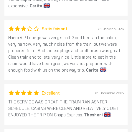
the cheaper class, althougt the price was much more
expensive.
Carita
Satisfaisant
21 Janvier 2026
Hanoi VIP Lounge was very small. Good beds in the cabin,
very narrow. Very much noise from the train, but we were
prepared for it. And the earplugs and toothbrush was great.
Clean train and toilets, very nice. Little more to eat in the
cabin would have been greit, we was not prepared with
enough food with us on the oneway trip.
Carita
Excellent
21 Décembre 2025
THE SERVICE WAS GREAT. THE TRAIN RAN ASNPER
SCHEDULE. CABINS WERE CLEAN AND RELATIVELY QUIET.
ENJOYED THE TRIP ON Chapa Express.
Theshani