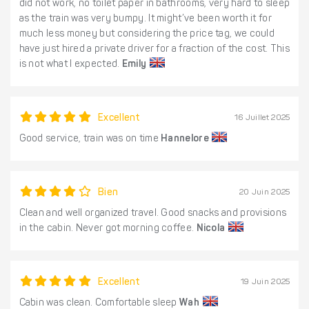
did not work, no toilet paper in bathrooms, very hard to sleep
as the train was very bumpy. It might’ve been worth it for
much less money but considering the price tag, we could
have just hired a private driver for a fraction of the cost. This
is not what I expected.
Emily
Excellent
16 Juillet 2025
Good service, train was on time
Hannelore
Bien
20 Juin 2025
Clean and well organized travel. Good snacks and provisions
in the cabin. Never got morning coffee.
Nicola
Excellent
19 Juin 2025
Cabin was clean. Comfortable sleep
Wah