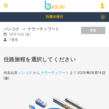
往路出発日
バンコク
ナラーティワート
変更
08月14日 (金)
1 乗客
往路旅程を選択してください
検索結果
バンコク
から
ナラーティワート
まで
2026年08月14日
(金)