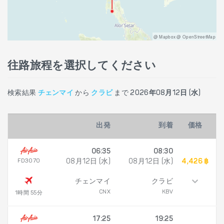
@ Mapbox @ OpenStreetMap
往路旅程を選択してください
検索結果
チェンマイ
から
クラビ
まで
2026年08月12日 (水)
出発
到着
価格
06:35
08:30
FD3070
08月12日 (水)
08月12日 (水)
4,426 ฿
チェンマイ
クラビ
CNX
KBV
1時間 55分
17:25
19:25