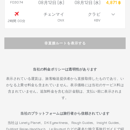
FD3074
08月12日 (水)
08月12日 (水)
4,871 ฿
チェンマイ
クラビ
CNX
KBV
2時間 00分
非直接ルートを表示する
当社の料金ポリシーは透明性があります
表示されている運賃は、旅客輸送提供者から直接取得したものであり、い
かなる上乗せ料金も含まれていません。表示価格には当社のサービス料は
含まれていません。追加料金を含む合計金額は、支払い前に表示されま
す。
当社のプラットフォームは旅行者から信頼されています
当社は Lonely Planet、DK Eyewitness、Rough Guides、Insight Guides、
DuMont Reise-Handbuch、Le Routard などの著名な独立系旅行ガイドで紹