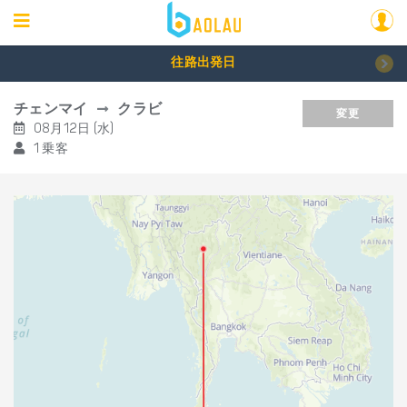
往路出発日
チェンマイ
クラビ
変更
08月12日 (水)
1 乗客