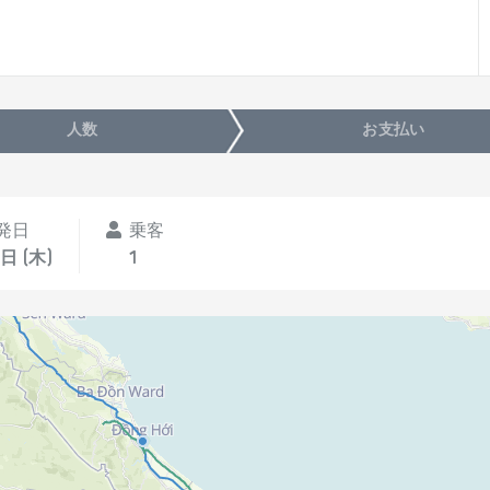
人数
お支払い
発日
乗客
日 (木)
1