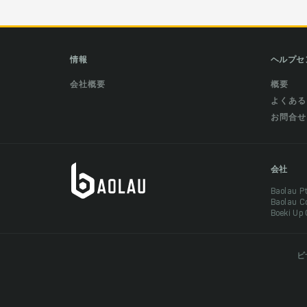
情報
ヘルプセ
会社概要
概要
よくある
お問合せ
会社
Baolau 
Baolau 
Boeki Up
ビ