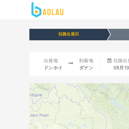
往路出発日
出発地
到着地
往路出
ドンホイ
ダナン
08月13