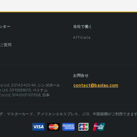
ンター
当社で働く
Affiliate
ご質問
お問合せ
Pte Ltd, 201434204K, シンガポール
contact@baolau.com
Co Ltd, 0313838015, ベトナム
 Co Ltd, 5140001101308, 日本
ザ、マスターカード、アメリカンエキスプレス、JCB、中国銀聯がご利用できま