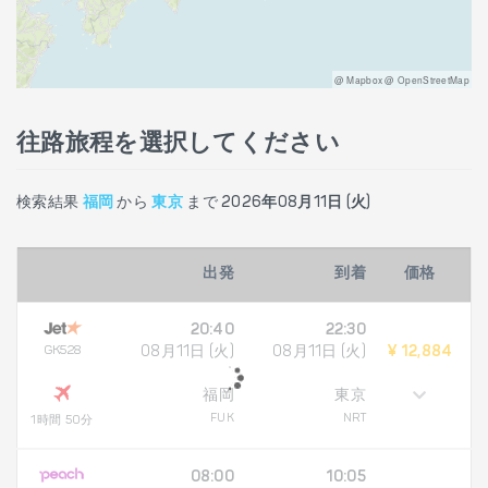
@ Mapbox @ OpenStreetMap
往路旅程を選択してください
検索結果
福岡
から
東京
まで
2026年08月11日 (火)
出発
到着
価格
20:40
22:30
GK528
08月11日 (火)
08月11日 (火)
¥ 12,884
福岡
東京
FUK
NRT
1時間 50分
08:00
10:05