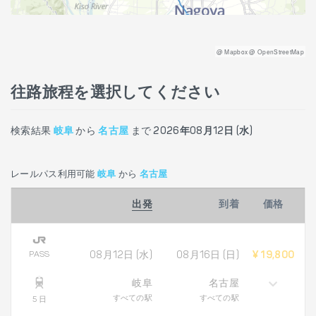
@ Mapbox @ OpenStreetMap
往路旅程を選択してください
検索結果
岐阜
から
名古屋
まで
2026年08月12日 (水)
レールパス利用可能
岐阜
から
名古屋
出発
到着
価格
PASS
08月12日 (水)
08月16日 (日)
¥ 19,800
岐阜
名古屋
すべての駅
すべての駅
5 日