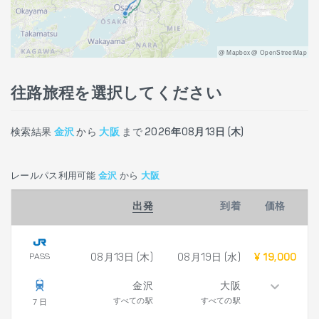
@ Mapbox @ OpenStreetMap
往路旅程を選択してください
検索結果
金沢
から
大阪
まで
2026年08月13日 (木)
レールパス利用可能
金沢
から
大阪
出発
到着
価格
PASS
08月13日 (木)
08月19日 (水)
¥ 19,000
金沢
大阪
すべての駅
すべての駅
7 日