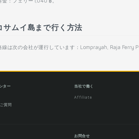
：フェリー1,040 ฿。
コサムイ島まで行く方法
社が運行しています：Lomprayah, Raja Ferry Po
ンター
当社で働く
Affiliate
ご質問
お問合せ