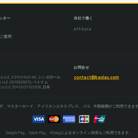
ンター
当社で働く
Affiliate
ご質問
お問合せ
Pte Ltd, 201434204K, シンガポール
contact@baolau.com
Co Ltd, 0313838015, ベトナム
 Co Ltd, 5140001101308, 日本
ザ、マスターカード、アメリカンエキスプレス、JCB、中国銀聯がご利用できま
Google Pay、Apple Pay、Alipayによるオンライン決済もご利用できます。