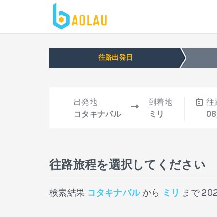
往路出発日
出発地
到着地
往
コタキナバル
ミリ
08
往路旅程を選択してください
検索結果
コタキナバル
から
ミリ
まで
20