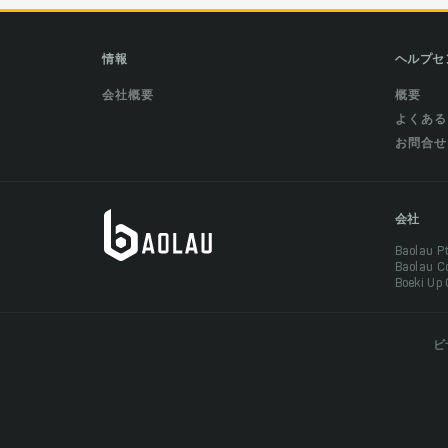
情報
ヘルプセ
会社概要
概要
よくある
お問合せ
会社
Baolau 
Baolau 
Boeki Up
ビ