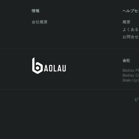
情報
ヘルプセ
会社概要
概要
よくある
お問合せ
会社
Baolau 
Baolau 
Boeki Up
ビ