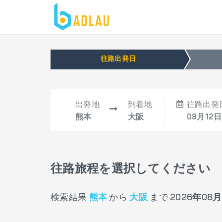
往路出発日
出発地
到着地
往路出発
熊本
大阪
08月12日
往路旅程を選択してください
検索結果
熊本
から
大阪
まで
2026年08月