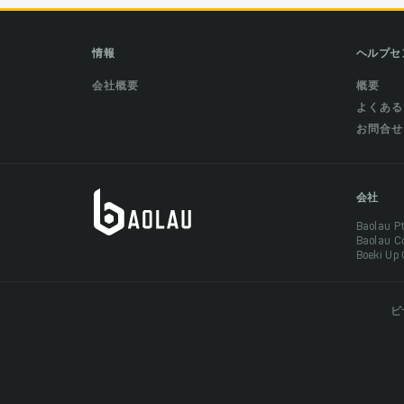
情報
ヘルプセ
会社概要
概要
よくある
お問合せ
会社
Baolau 
Baolau 
Boeki Up
ビ