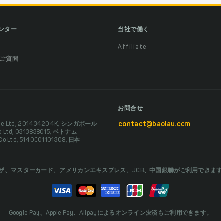
ンター
当社で働く
Affiliate
ご質問
お問合せ
Pte Ltd, 201434204K, シンガポール
contact@baolau.com
Co Ltd, 0313838015, ベトナム
 Co Ltd, 5140001101308, 日本
ザ、マスターカード、アメリカンエキスプレス、JCB、中国銀聯がご利用できま
Google Pay、Apple Pay、Alipayによるオンライン決済もご利用できます。