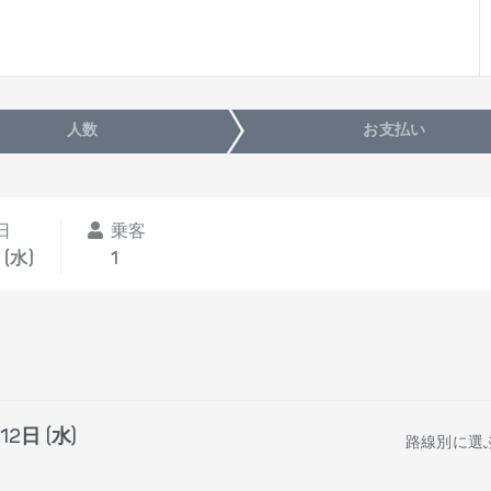
人数
お支払い
日
乗客
 (水)
1
12日 (水)
路線別に選