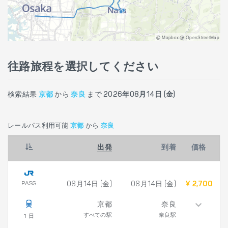
@ Mapbox @ OpenStreetMap
往路旅程を選択してください
検索結果
京都
から
奈良
まで
2026年08月14日 (金)
レールパス利用可能
京都
から
奈良
出発
到着
価格
PASS
08月14日 (金)
08月14日 (金)
¥ 2,700
京都
奈良
すべての駅
奈良駅
1 日