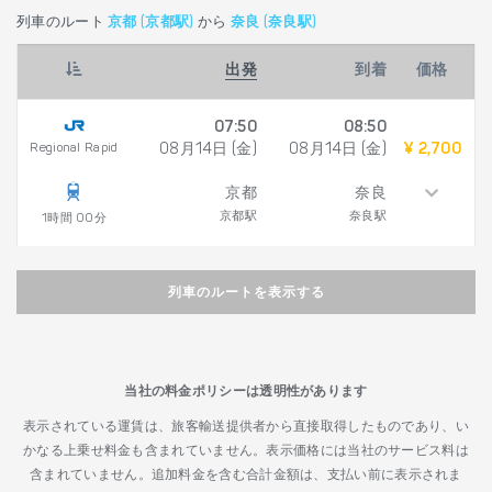
列車のルート
京都 (京都駅)
から
奈良 (奈良駅)
出発
到着
価格
07:50
08:50
Regional Rapid
08月14日 (金)
08月14日 (金)
¥ 2,700
京都
奈良
京都駅
奈良駅
1時間 00分
列車のルートを表示する
当社の料金ポリシーは透明性があります
表示されている運賃は、旅客輸送提供者から直接取得したものであり、い
かなる上乗せ料金も含まれていません。表示価格には当社のサービス料は
含まれていません。追加料金を含む合計金額は、支払い前に表示されま