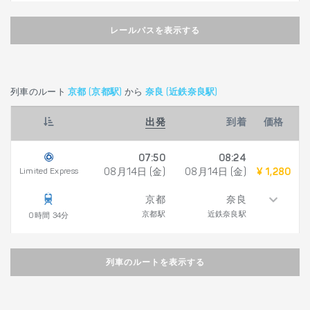
レールパスを表示する
列車のルート
京都 (京都駅)
から
奈良 (近鉄奈良駅)
出発
到着
価格
07:50
08:24
Limited Express
08月14日 (金)
08月14日 (金)
¥ 1,280
京都
奈良
京都駅
近鉄奈良駅
0時間 34分
列車のルートを表示する