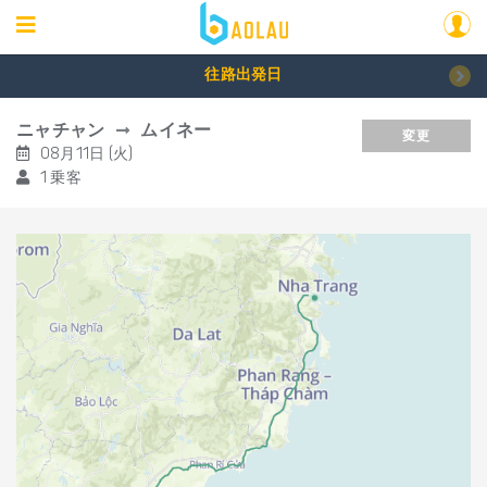
往路出発日
ニャチャン
ムイネー
変更
08月11日 (火)
1 乗客