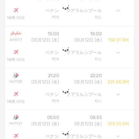
ペナン
クアラルンプール
PEN
KUL
1時間 00分
15:00
16:00
AK6117
08月12日 (水)
08月12日 (水)
192.01 RM
ペナン
クアラルンプール
PEN
KUL
1時間 00分
21:20
22:20
MH1165
08月12日 (水)
08月12日 (水)
231.86 RM
ペナン
クアラルンプール
PEN
KUL
1時間 00分
05:50
06:55
MH1137
08月12日 (水)
08月12日 (水)
318.35 RM
ペナン
クアラルンプール