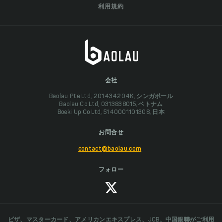
利用規約
会社
Baolau Pte Ltd, 201434204K, シンガポール
Baolau Co Ltd, 0313838015, ベトナム
Boeki Up Co Ltd, 5140001101308, 日本
お問合せ
contact@baolau.com
フォロー
ビザ、マスターカード、アメリカンエキスプレス、JCB、中国銀聯がご利用