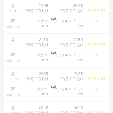
19:05
20:05
FY1437
08月12日 (水)
08月12日 (水)
321.63 RM
ペナン
クアラルンプール
PEN
SZB
1時間 00分
21:50
22:50
FY1441
08月12日 (水)
08月12日 (水)
321.63 RM
ペナン
クアラルンプール
PEN
SZB
1時間 00分
22:35
23:35
FY1445
08月12日 (水)
08月12日 (水)
321.63 RM
ペナン
クアラルンプール
PEN
SZB
1時間 00分
08:15
09:15
FY1431