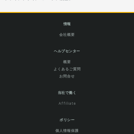
情報
会社概要
ヘルプセンター
概要
よくあるご質問
お問合せ
当社で働く
Affiliate
ポリシー
個人情報保護