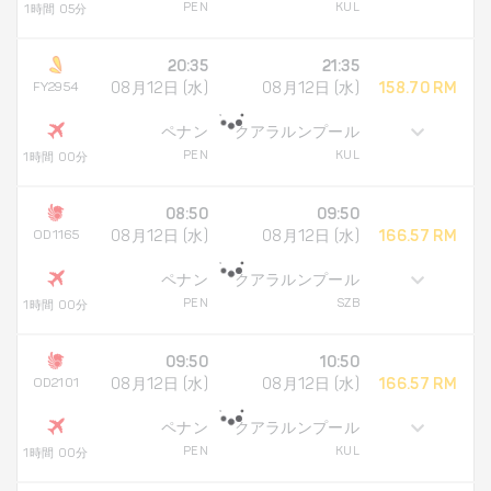
PEN
KUL
1時間 05分
20:35
21:35
FY2954
08月12日 (水)
08月12日 (水)
158.70 RM
ペナン
クアラルンプール
PEN
KUL
1時間 00分
08:50
09:50
OD1165
08月12日 (水)
08月12日 (水)
166.57 RM
ペナン
クアラルンプール
PEN
SZB
1時間 00分
09:50
10:50
OD2101
08月12日 (水)
08月12日 (水)
166.57 RM
ペナン
クアラルンプール
PEN
KUL
1時間 00分