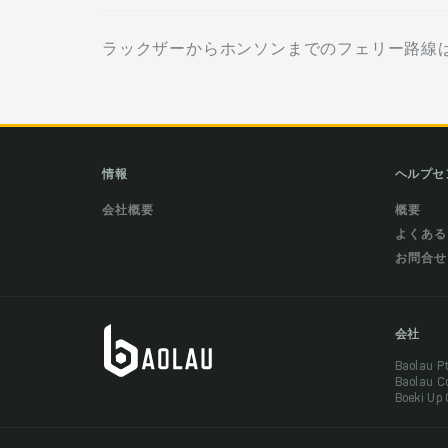
ラックザーからホンソンまでのフェリー路線は次の会社
情報
ヘルプセ
会社概要
概要
よくある
お問合せ
会社
Baolau 
Baolau 
Boeki Up