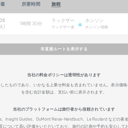
到着
所要時間
旅程
05
ラックザー
ホンソン
1時間 30分
火)
ラックザー港
ホンソン桟橋
非直接ルートを表示する
当社の料金ポリシーは透明性があります
得したものであり、いかなる上乗せ料金も含まれていません。表示価格
を含む合計金額は、支払い前に表示されます。
当社のプラットフォームは旅行者から信頼されています
h Guides、Insight Guides、DuMont Reise-Handbuch、Le 
質について高い評価をいただいており、旅行の計画や予約も安心して