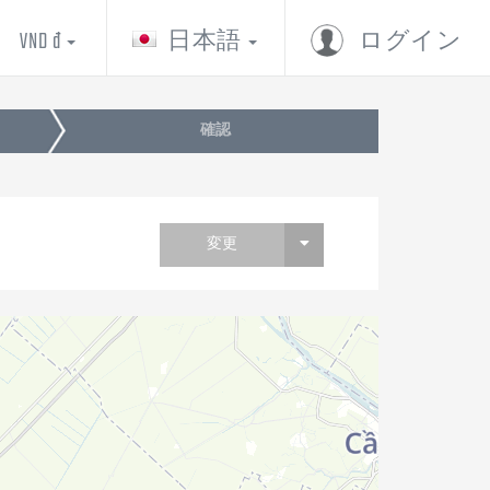
VND đ
日本語
ログイン
確認
変更