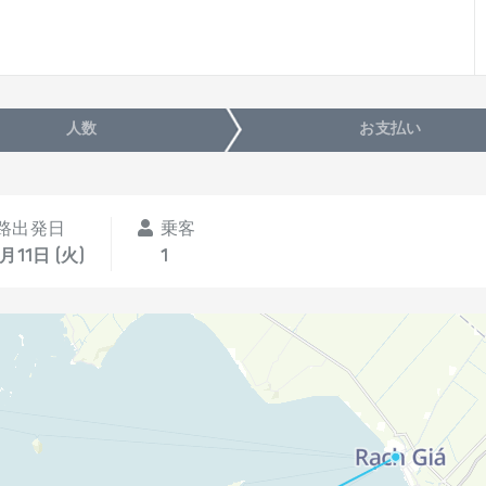
人数
お支払い
路出発日
乗客
月11日 (火)
1