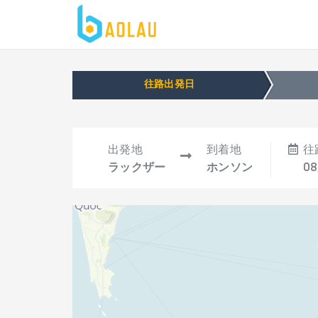
往路出発日
出発地
到着地
往
ラックザー
ホンソン
08