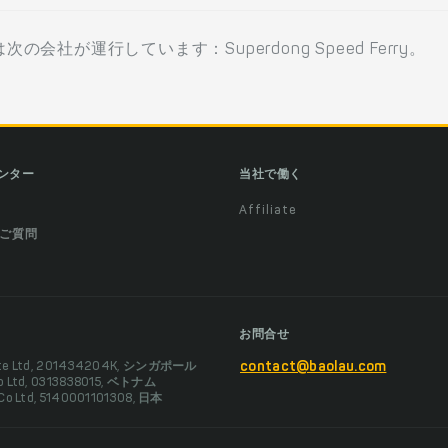
が運行しています：Superdong Speed Ferry。
ンター
当社で働く
Affiliate
ご質問
お問合せ
Pte Ltd, 201434204K, シンガポール
contact@baolau.com
Co Ltd, 0313838015, ベトナム
 Co Ltd, 5140001101308, 日本