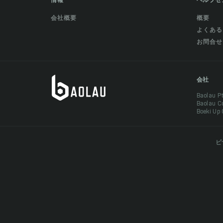
情報
ヘルプセ
会社概要
概要
よくある
お問合せ
会社
Baolau 
Baolau 
Boeki Up
ビ