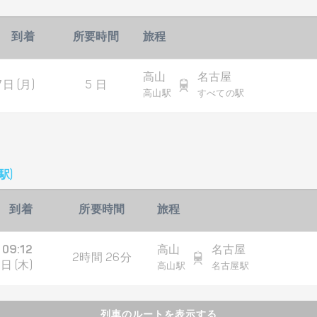
到着
所要時間
旅程
高山
名古屋
日 (月)
5 日
高山駅
すべての駅
駅)
到着
所要時間
旅程
09:12
高山
名古屋
2時間 26分
日 (木)
高山駅
名古屋駅
列車のルートを表示する