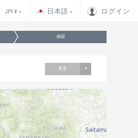
JPY ¥
日本語
ログイン
確認
変更