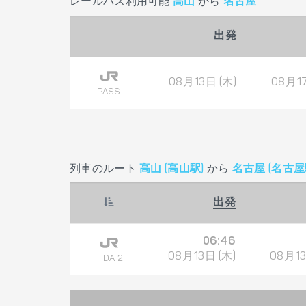
レールパス利用可能
高山
から
名古屋
出発
08月13日 (木)
08月17
PASS
列車のルート
高山 (高山駅)
から
名古屋 (名古屋
出発
06:46
08月13日 (木)
08月13
HIDA 2