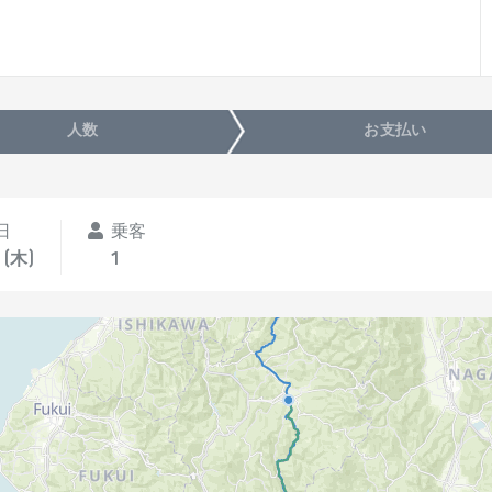
人数
お支払い
日
乗客
 (木)
1