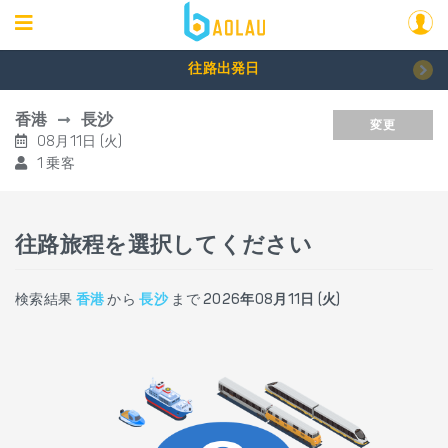
往路出発日
香港
長沙
変更
08月11日 (火)
1 乗客
往路旅程を選択してください
検索結果
香港
から
長沙
まで
2026年08月11日 (火)