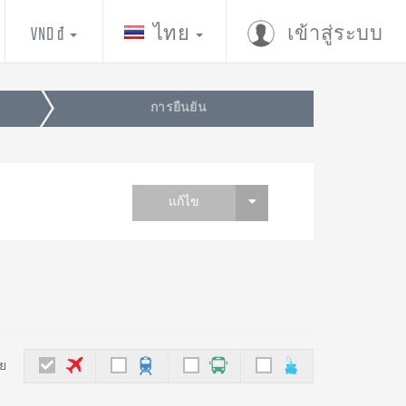
VND đ
ไทย
เข้าสู่ระบบ
การยืนยัน
แก้ไข
ย