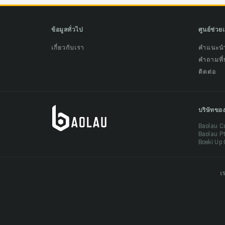
ข้อมูลทั่วไป
ศูนย์ช่วย
เกี่ยวกับเรา
คำแนะน
คำถามที่
ติดต่อ
บริษัทขอ
Baolau C
Baolau P
Boeki Up 
เ