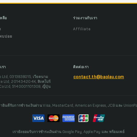
เหลือ
ร่วมงานกับเรา
ำ
Affiliate
พบบ่อย
งเรา
ติดต่อเรา
o Ltd, 0313838015, เวียดนาม
contact.th@baolau.com
te Ltd, 201434204K, สิงคโปร์
Co Ltd, 5140001101308, ญี่ปุ่น
รายินดีรับการชำระเงินผ่าน Visa, MasterCard, American Express, JCB และ UnionP
เรายังยอมรับการชำระเงินผ่าน Google Pay, Apple Pay และ พร้อมเพย์