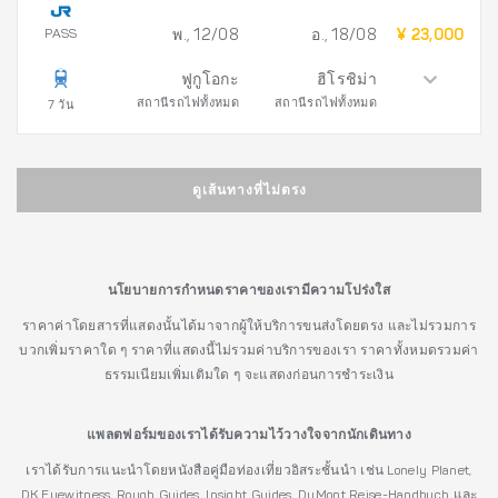
PASS
พ., 12/08
อ., 18/08
¥ 23,000
ฟูกูโอกะ
ฮิโรชิม่า
สถานีรถไฟทั้งหมด
สถานีรถไฟทั้งหมด
7 วัน
ดูเส้นทางที่ไม่ตรง
นโยบายการกำหนดราคาของเรามีความโปร่งใส
ราคาค่าโดยสารที่แสดงนั้นได้มาจากผู้ให้บริการขนส่งโดยตรง และไม่รวมการ
บวกเพิ่มราคาใด ๆ ราคาที่แสดงนี้ไม่รวมค่าบริการของเรา ราคาทั้งหมดรวมค่า
ธรรมเนียมเพิ่มเติมใด ๆ จะแสดงก่อนการชำระเงิน
แพลตฟอร์มของเราได้รับความไว้วางใจจากนักเดินทาง
เราได้รับการแนะนำโดยหนังสือคู่มือท่องเที่ยวอิสระชั้นนำ เช่น Lonely Planet,
DK Eyewitness, Rough Guides, Insight Guides, DuMont Reise-Handbuch และ