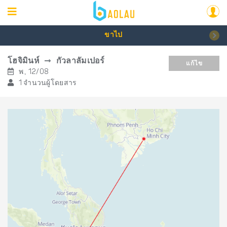
ขาไป
โฮจิมินห์
กัวลาลัมเปอร์
แก้ไข
พ., 12/08
1 จำนวนผู้โดยสาร