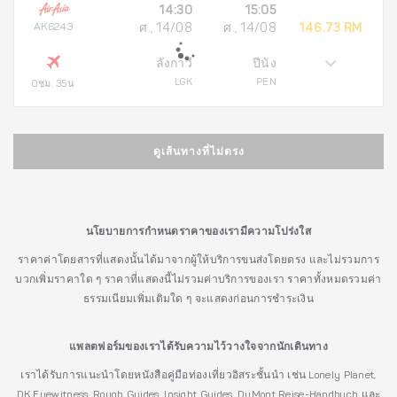
14:30
15:05
AK6243
ศ., 14/08
ศ., 14/08
146.73 RM
ลังกาวี
ปีนัง
LGK
PEN
0ชม. 35น.
ดูเส้นทางที่ไม่ตรง
นโยบายการกำหนดราคาของเรามีความโปร่งใส
ราคาค่าโดยสารที่แสดงนั้นได้มาจากผู้ให้บริการขนส่งโดยตรง และไม่รวมการ
บวกเพิ่มราคาใด ๆ ราคาที่แสดงนี้ไม่รวมค่าบริการของเรา ราคาทั้งหมดรวมค่า
ธรรมเนียมเพิ่มเติมใด ๆ จะแสดงก่อนการชำระเงิน
แพลตฟอร์มของเราได้รับความไว้วางใจจากนักเดินทาง
เราได้รับการแนะนำโดยหนังสือคู่มือท่องเที่ยวอิสระชั้นนำ เช่น Lonely Planet,
DK Eyewitness, Rough Guides, Insight Guides, DuMont Reise-Handbuch และ