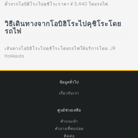
ตั๋วจากโอบิฮิโระไปคุชิโระราคา ¥ 5,440 โดยรถไฟ
วิธีเดินทางจากโอบิฮิโระไปคุชิโระโดย
รถไฟ
เส้นทางโอบิฮิโระไปคุชิโระโดยรถไฟให้บริการโดย: JR
Hokkaido
ข้อมูลทั่วไป
เกี่ยวกับเรา
ศูนย์ช่วยเหลือ
คำแนะนำ
คำถามที่พบบ่อย
ติดต่อ