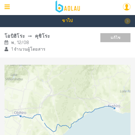
ขาไป
โอบิฮิโระ
คุชิโระ
แก้ไข
พ., 12/08
1 จำนวนผู้โดยสาร