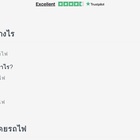
่างไร
ถไฟ
่าไร?
ไฟ
ไฟ
ุโดยรถไฟ