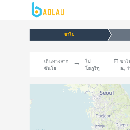
ขาไป
เดินทางจาก
ไป
ขาไ
ซันโย
โฮกูริกุ
อ., 