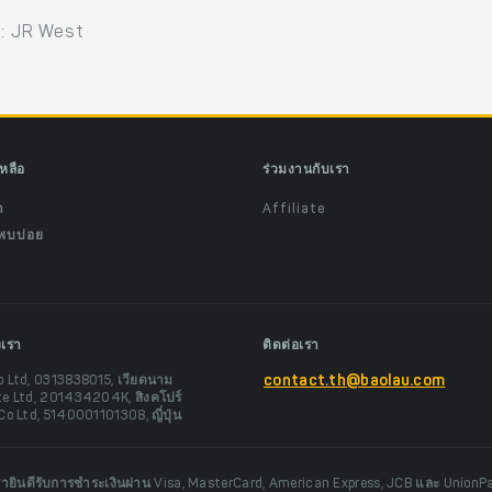
ย: JR West
เหลือ
ร่วมงานกับเรา
ำ
Affiliate
พบบ่อย
งเรา
ติดต่อเรา
o Ltd, 0313838015, เวียดนาม
contact.th@baolau.com
te Ltd, 201434204K, สิงคโปร์
Co Ltd, 5140001101308, ญี่ปุ่น
รายินดีรับการชำระเงินผ่าน Visa, MasterCard, American Express, JCB และ UnionP