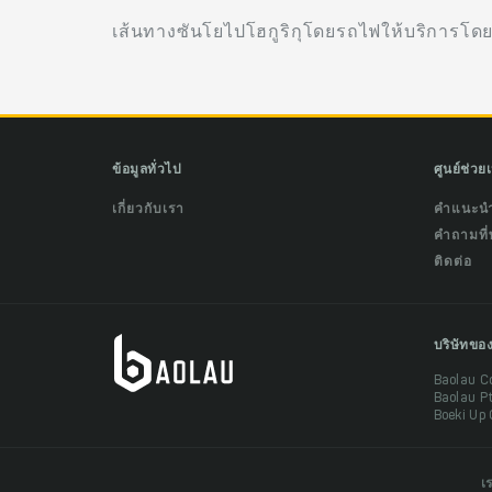
เส้นทางซันโยไปโฮกูริกุโดยรถไฟให้บริการโด
ข้อมูลทั่วไป
ศูนย์ช่วย
เกี่ยวกับเรา
คำแนะน
คำถามที่
ติดต่อ
บริษัทขอ
Baolau C
Baolau P
Boeki Up 
เ