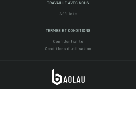
TRAVAILLE AVEC NOUS
Affiliate
TERMES ET CONDITIONS
Confidentialité
Conditions d'utilisation
ENTREPRISE
Baolau Pte Ltd, 201434204K, Singapour
Baolau Co Ltd, 0313838015, Vietnam
Boeki Up Co Ltd, 5140001101308, Japon
CONTACTEZ-NOUS