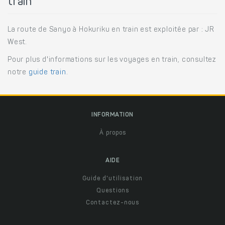
train
La route de Sanyo à Hokuriku en train est exploitée par : JR
West.
Pour plus d'informations sur les voyages en train, consultez
notre
guide train
.
INFORMATION
À propos
AIDE
Guide d'utilisation
Questions
Contactez-nous