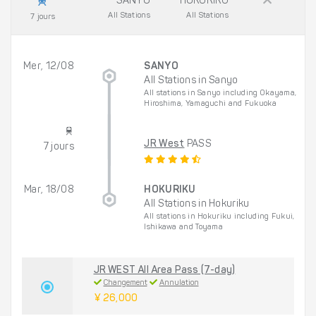
SANYO
HOKURIKU
All Stations
All Stations
7 jours
Mer, 12/08
SANYO
All Stations in Sanyo
All stations in Sanyo including Okayama,
Hiroshima, Yamaguchi and Fukuoka
JR West
PASS
7 jours
Mar, 18/08
HOKURIKU
All Stations in Hokuriku
All stations in Hokuriku including Fukui,
Ishikawa and Toyama
JR WEST All Area Pass (7-day)
Changement
Annulation
¥ 26,000