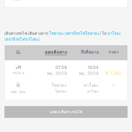
เส้นทางรถไฟ เดินทางจาก
โทยามะ (สถานีรถไฟโทยามะ)
ไป
นาโงยะ
(สถานีรถไฟนาโงยะ)
ออกเดินทาง
ถึงที่หมาย
ราคา
07:58
12:04
HIDA 6
พฤ., 13/08
พฤ., 13/08
¥ 7,260
โทยามะ
นาโงยะ
โทยามะ
นาโงยะ
4ชม. 06น.
แสดงเส้นทางรถไฟ