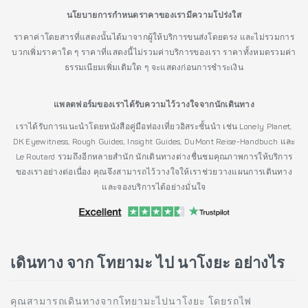
นโยบายการกำหนดราคาของเรามีความโปร่งใส
ราคาค่าโดยสารที่แสดงนั้นได้มาจากผู้ให้บริการขนส่งโดยตรง และไม่รวมการ
บวกเพิ่มราคาใด ๆ ราคาที่แสดงนี้ไม่รวมค่าบริการของเรา ราคาทั้งหมดรวมค่า
ธรรมเนียมเพิ่มเติมใด ๆ จะแสดงก่อนการชำระเงิน
แพลตฟอร์มของเราได้รับความไว้วางใจจากนักเดินทาง
เราได้รับการแนะนำโดยหนังสือคู่มือท่องเที่ยวอิสระชั้นนำ เช่น Lonely Planet,
DK Eyewitness, Rough Guides, Insight Guides, DuMont Reise-Handbuch และ
Le Routard รวมถึงอีกหลายสำนัก นักเดินทางต่างชื่นชมคุณภาพการให้บริการ
ของเราอย่างต่อเนื่อง คุณจึงสามารถไว้วางใจให้เราช่วยวางแผนการเดินทาง
และจองบริการได้อย่างมั่นใจ
เดินทาง จาก โทยามะ ไป นาโงยะ อย่างไร
คุณสามารถเดินทางจากโทยามะไปนาโงยะ โดยรถไฟ