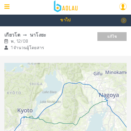
ขาไป
เกียวโต
นาโงยะ
แก้ไข
พ., 12/08
1 จำนวนผู้โดยสาร