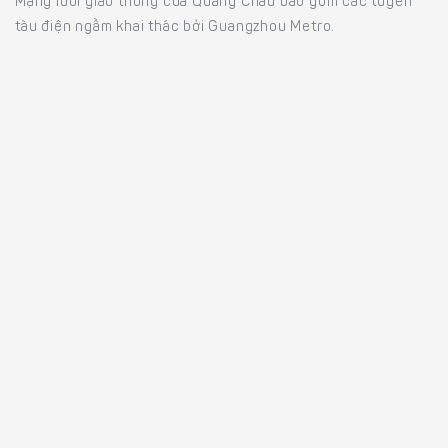
Mạng lưới giao thông của Quảng Châu bao gồm các tuyến
tàu điện ngầm khai thác bởi Guangzhou Metro.