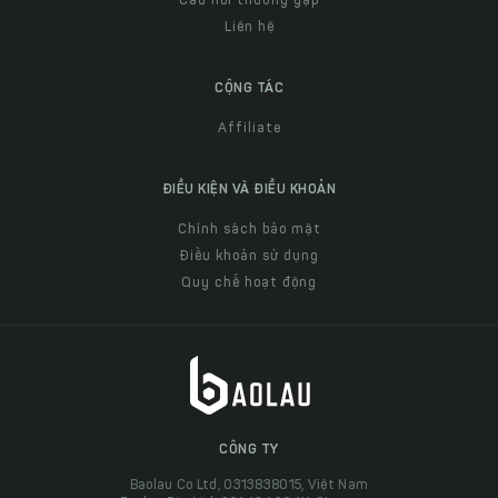
Câu hỏi thường gặp
Liên hệ
CỘNG TÁC
Affiliate
ĐIỀU KIỆN VÀ ĐIỀU KHOẢN
Chính sách bảo mật
Điều khoản sử dụng
Quy chế hoạt động
CÔNG TY
Baolau Co Ltd, 0313838015, Việt Nam