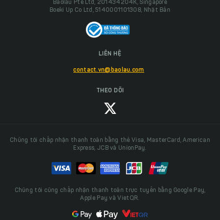
Baolau Pte Ltd, 201434204K, Singapore
Boeki Up Co Ltd, 5140001101308, Nhật Bản
LIÊN HỆ
contact.vn@baolau.com
THEO DÕI
Chúng tôi chấp nhận thanh toán bằng thẻ Visa, MasterCard, American
Express, JCB và UnionPay.
Chúng tôi cũng chấp nhận thanh toán trực tuyến bằng Google Pay,
Apple Pay và VietQR.