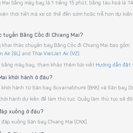
Mai bằng máy bay là 1 tiếng 15 phút, bằng tàu hoả là 14 
 kiện thời tiết mà xe có thể đến sớm hoặc trễ hơn dự kiế
c tuyến Băng Cốc đi Chiang Mai?
g khai thác chuyến bay Băng Cốc đi Chiang Mai bao gồm:
n Air (SL)
and
Thai VietJet Air (VZ)
.
ch bằng máy bay, tham khảo thêm bài viết
Hướng dẫn đặt 
Mai khởi hành ở đâu?
 khởi hành từ Sân bay Suvarnabhumi (BKK) và Sân bay D
khởi hành dự kiến ​​để làm thủ tục. Quầy làm thủ tục sẽ đ
đáp xuống ở đâu?
 đáp xuống Sân bay Chiang Mai (CNX).