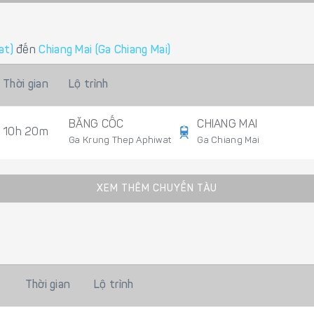
at)
đến
Chiang Mai (Ga Chiang Mai)
Thời gian
Lộ trình
BĂNG CỐC
CHIANG MAI
10h 20m
Ga Krung Thep Aphiwat
Ga Chiang Mai
XEM THÊM CHUYẾN TÀU
Thời gian
Lộ trình