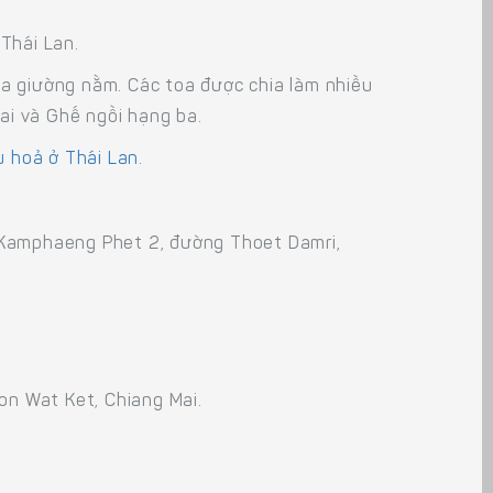
Thái Lan.
oa giường nằm. Các toa được chia làm nhiều
i và Ghế ngồi hạng ba.
u hoả ở Thái Lan
.
i Kamphaeng Phet 2, đường Thoet Damri,
on Wat Ket, Chiang Mai.