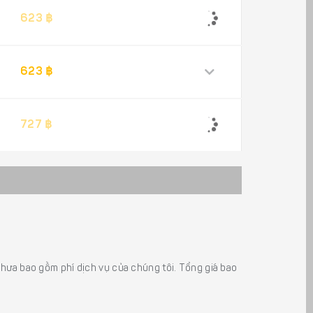
623 ฿
623 ฿
727 ฿
á chưa bao gồm phí dịch vụ của chúng tôi. Tổng giá bao