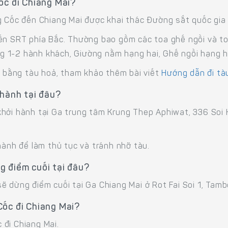
ốc đi Chiang Mai?
g Cốc đến Chiang Mai được khai thác Đường sắt quốc gia 
yến SRT phía Bắc. Thường bao gồm các toa ghế ngồi và t
 1-2 hành khách, Giường nằm hạng hai, Ghế ngồi hạng ha
ch bằng tàu hoả, tham khảo thêm bài viết
Hướng dẫn đi tà
 hành tại đâu?
khởi hành tại Ga trung tâm Krung Thep Aphiwat, 336 So
hành để làm thủ tục và tránh nhỡ tàu.
g điểm cuối tại đâu?
ẽ dừng điểm cuối tại Ga Chiang Mai ở Rot Fai Soi 1, Tamb
Cốc đi Chiang Mai?
 đi Chiang Mai.