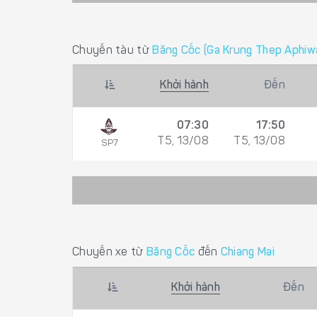
Chuyến tàu từ
Băng Cốc (Ga Krung Thep Aphiw
Khởi hành
Đến
07:30
17:50
T5, 13/08
T5, 13/08
SP7
Chuyến xe từ
Băng Cốc
đến
Chiang Mai
Khởi hành
Đến