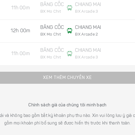
BĂNG CỐC
CHIANG MAI
11h 00m
BX Mo Chit
BX Arcade 3
BĂNG CỐC
CHIANG MAI
12h 00m
BX Mo Chit
BX Arcade 2
BĂNG CỐC
CHIANG MAI
11h 00m
BX Mo Chit
BX Arcade 3
XEM THÊM CHUYẾN XE
Chính sách giá của chúng tôi minh bạch
 tải và không bao gồm bất kỳ khoản phụ thu nào. Xin vui lòng lưu ý gi
gồm mọi khoản phí bổ sung sẽ được hiển thị trước khi thanh toán.