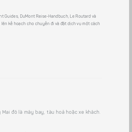
sight Guides, DuMont Reise-Handbuch, Le Routard và
ể lên kế hoạch cho chuyến đi và đặt dịch vụ một cách
 Mai đó là máy bay, tàu hoả hoặc xe khách.