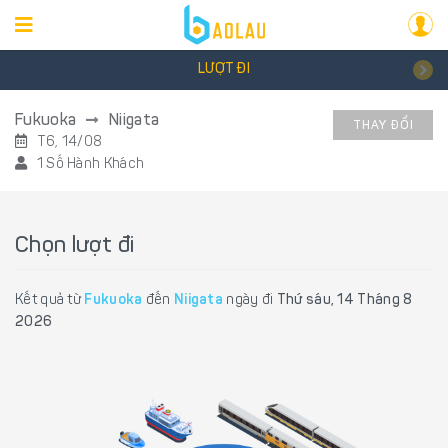
LƯỢT ĐI
Fukuoka
Niigata
THAY ĐỔI
T6, 14/08
1 Số Hành Khách
Chọn lượt đi
Kết quả từ
Fukuoka
đến
Niigata
ngày đi
Thứ sáu, 14 Tháng 8
2026