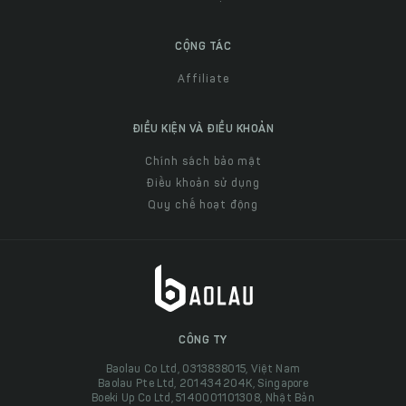
CỘNG TÁC
Affiliate
ĐIỀU KIỆN VÀ ĐIỀU KHOẢN
Chính sách bảo mật
Điều khoản sử dụng
Quy chế hoạt động
CÔNG TY
Baolau Co Ltd, 0313838015, Việt Nam
Baolau Pte Ltd, 201434204K, Singapore
Boeki Up Co Ltd, 5140001101308, Nhật Bản