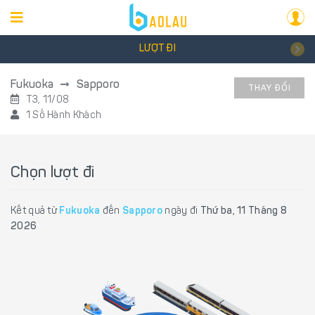
LƯỢT ĐI
Fukuoka
Sapporo
THAY ĐỔI
T3, 11/08
1 Số Hành Khách
Chọn lượt đi
Kết quả từ
Fukuoka
đến
Sapporo
ngày đi
Thứ ba, 11 Tháng 8
2026