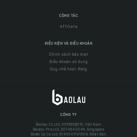
CỘNG TÁC
Affiliate
ĐIỀU KIỆN VÀ ĐIỀU KHOẢN
Chính sách bảo mật
Điều khoản sử dụng
Quy chế hoạt động
CÔNG TY
Baolau Co Ltd, 0313838015, Việt Nam
Baolau Pte Ltd, 201434204K, Singapore
Boeki Up Co Ltd, 5140001101308, Nhật Bản