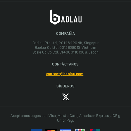
COMPAÑÍA
Baolau Pte Ltd, 201434204K, Singapur
Baolau Co Ltd, 0313838015, Vietnam
Boeki Up Co Ltd, 5140001101308, Japón
CONTÁCTANOS
contact@baolau.com
SÍGUENOS
Aceptamos pagos con Visa, MasterCard, American Express, JCB y
UnionPay.