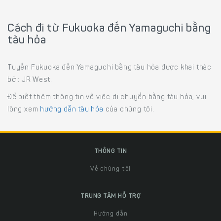
Cách đi từ Fukuoka đến Yamaguchi bằng
tàu hỏa
Tuyến Fukuoka đến Yamaguchi bằng tàu hỏa được khai thác
bởi: JR West.
Để biết thêm thông tin về việc di chuyển bằng tàu hỏa, vui
lòng xem
hướng dẫn tàu hỏa
của chúng tôi.
THÔNG TIN
Về chúng tôi
TRUNG TÂM HỖ TRỢ
Hướng dẫn