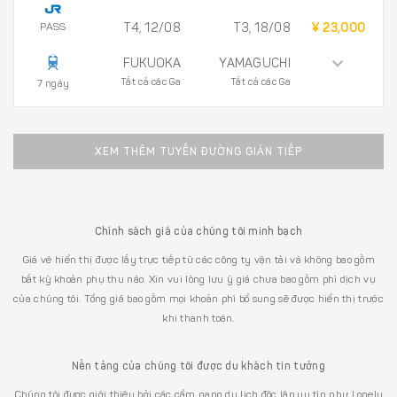
PASS
T4, 12/08
T3, 18/08
¥ 23,000
FUKUOKA
YAMAGUCHI
Tất cả các Ga
Tất cả các Ga
7 ngày
XEM THÊM TUYẾN ĐƯỜNG GIÁN TIẾP
Chính sách giá của chúng tôi minh bạch
Giá vé hiển thị được lấy trực tiếp từ các công ty vận tải và không bao gồm
bất kỳ khoản phụ thu nào. Xin vui lòng lưu ý giá chưa bao gồm phí dịch vụ
của chúng tôi. Tổng giá bao gồm mọi khoản phí bổ sung sẽ được hiển thị trước
khi thanh toán.
Nền tảng của chúng tôi được du khách tin tưởng
Chúng tôi được giới thiệu bởi các cẩm nang du lịch độc lập uy tín như Lonely