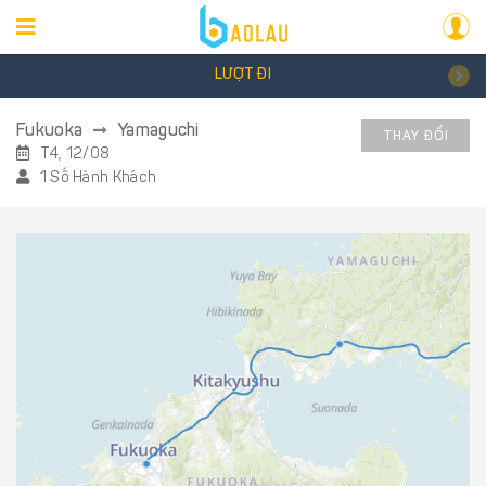
LƯỢT ĐI
Fukuoka
Yamaguchi
THAY ĐỔI
T4, 12/08
1 Số Hành Khách