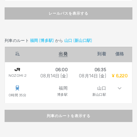
レールパスを表示する
列車のルート
福岡 (博多駅)
から
山口 (新山口駅)
出発
到着
価格
06:00
06:35
NOZOMI 2
08月14日 (金)
08月14日 (金)
¥ 6,220
福岡
山口
博多駅
新山口駅
0時間 35分
列車のルートを表示する