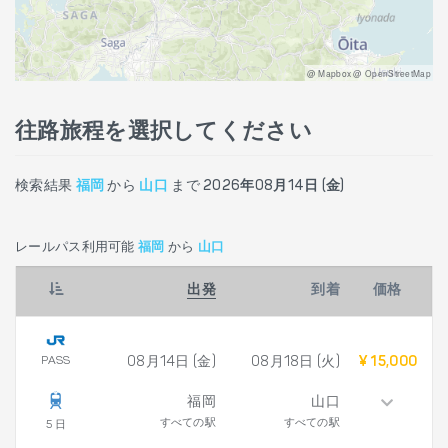
@ Mapbox @ OpenStreetMap
往路旅程を選択してください
検索結果
福岡
から
山口
まで
2026年08月14日 (金)
レールパス利用可能
福岡
から
山口
出発
到着
価格
PASS
08月14日 (金)
08月18日 (火)
¥ 15,000
福岡
山口
すべての駅
すべての駅
5 日