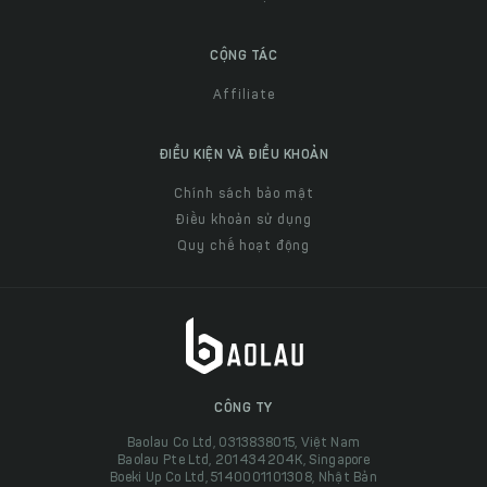
CỘNG TÁC
Affiliate
ĐIỀU KIỆN VÀ ĐIỀU KHOẢN
Chính sách bảo mật
Điều khoản sử dụng
Quy chế hoạt động
CÔNG TY
Baolau Co Ltd, 0313838015, Việt Nam
Baolau Pte Ltd, 201434204K, Singapore
Boeki Up Co Ltd, 5140001101308, Nhật Bản