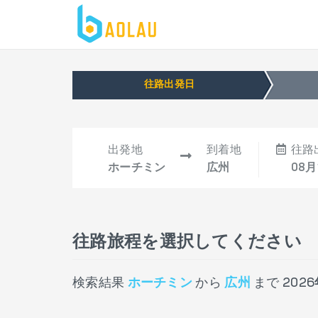
往路出発日
出発地
到着地
往路
ホーチミン
広州
08月
往路旅程を選択してください
検索結果
ホーチミン
から
広州
まで
2026