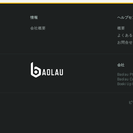
情報
ヘルプセ
会社概要
概要
よくある
お問合せ
会社
Baolau 
Baolau 
Boeki Up
ビ