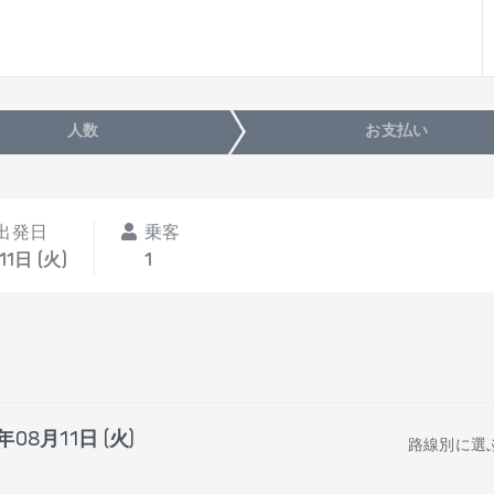
人数
お支払い
出発日
乗客
11日 (火)
1
年08月11日 (火)
路線別に選