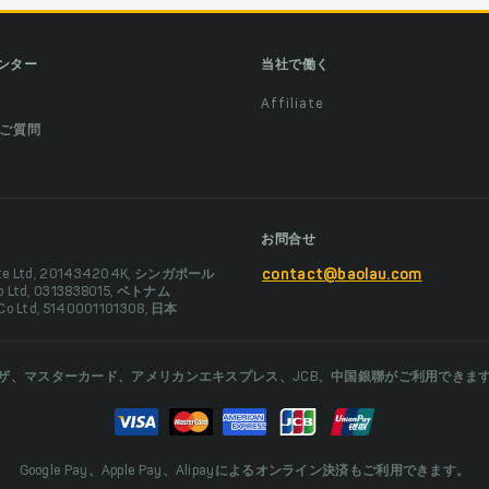
ンター
当社で働く
Affiliate
ご質問
お問合せ
Pte Ltd, 201434204K, シンガポール
contact@baolau.com
Co Ltd, 0313838015, ベトナム
 Co Ltd, 5140001101308, 日本
ザ、マスターカード、アメリカンエキスプレス、JCB、中国銀聯がご利用できま
Google Pay、Apple Pay、Alipayによるオンライン決済もご利用できます。