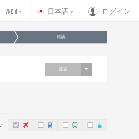
VND đ
日本語
ログイン
確認
変更
ぶ