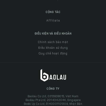
CỘNG TÁC
Affiliate
ĐIỀU KIỆN VÀ ĐIỀU KHOẢN
Chính sách bảo mật
Điều khoản sử dụng
Quy chế hoạt động
CÔNG TY
Baolau Co Ltd, 0313838015, Việt Nam
Baolau Pte Ltd, 201434204K, Singapore
Boeki Up Co Ltd, 5140001101308, Nhật Bản