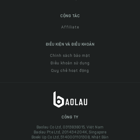
CỘNG TÁC
Affiliate
ĐIỀU KIỆN VÀ ĐIỀU KHOẢN
Chính sách bảo mật
Điều khoản sử dụng
Quy chế hoạt động
CÔNG TY
Baolau Co Ltd, 0313838015, Việt Nam
Baolau Pte Ltd, 201434204K, Singapore
Boeki Up Co Ltd, 5140001101308, Nhật Bản