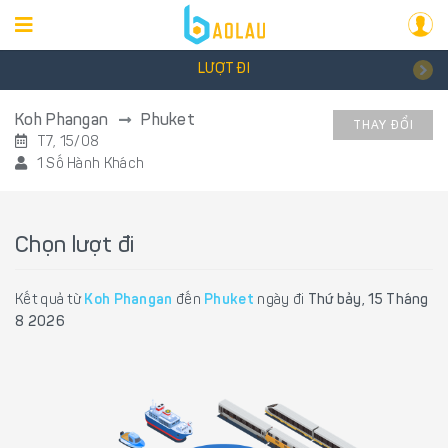
LƯỢT ĐI
Koh Phangan
Phuket
THAY ĐỔI
T7, 15/08
1 Số Hành Khách
Chọn lượt đi
Kết quả từ
Koh Phangan
đến
Phuket
ngày đi
Thứ bảy, 15 Tháng
8 2026