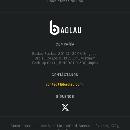
Condiciones de Uso
COMPAÑÍA
Baolau Pte Ltd, 201434204K, Singapur
Baolau Co Ltd, 0313838015, Vietnam
Boeki Up Co Ltd, 5140001101308, Japón
CONTÁCTANOS
contact@baolau.com
SÍGUENOS
Aceptamos pagos con Visa, MasterCard, American Express, JCB y