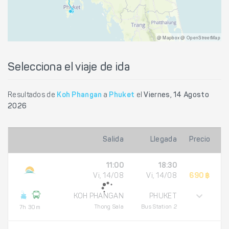
@ Mapbox @ OpenStreetMap
Selecciona el viaje de ida
Resultados de
Koh Phangan
a
Phuket
el
Viernes, 14 Agosto
2026
Salida
Llegada
Precio
11:00
18:30
Vi, 14/08
Vi, 14/08
690 ฿
KOH PHANGAN
PHUKET
Thong Sala
Bus Station 2
7h 30m