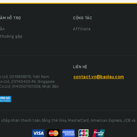
ÂM HỖ TRỢ
CỘNG TÁC
dẫn
Affiliate
 thường gặp
LIÊN HỆ
o Ltd, 0313838015, Việt Nam
contact.vn@baolau.com
te Ltd, 201434204K, Singapore
 Co Ltd, 5140001101308, Nhật Bản
 chấp nhận thanh toán bằng thẻ Visa, MasterCard, American Express, JCB và