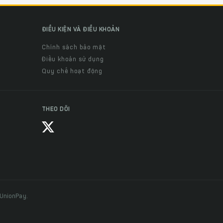
ĐIỀU KIỆN VÀ ĐIỀU KHOẢN
Chính sách bảo mật
Điều khoản sử dụng
Quy chế hoạt động
THEO DÕI
 UnionPay.