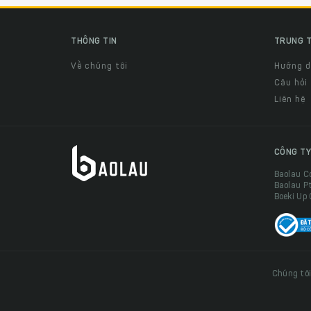
THÔNG TIN
TRUNG T
Về chúng tôi
Hướng 
Câu hỏi
Liên hệ
CÔNG TY
Baolau C
Baolau P
Boeki Up
Chúng tôi