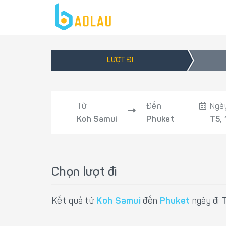
LƯỢT ĐI
Từ
Đến
Ngà
Koh Samui
Phuket
T5,
Chọn lượt đi
Kết quả từ
Koh Samui
đến
Phuket
ngày đi