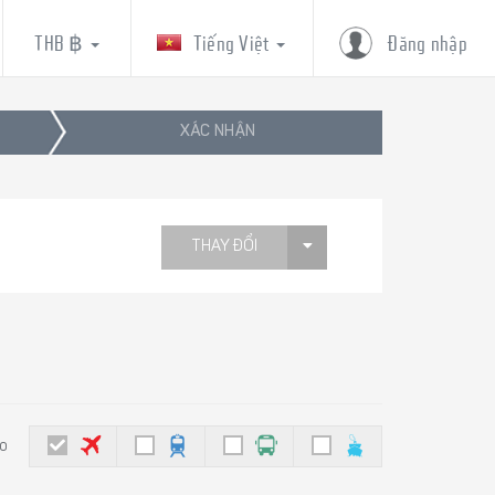
THB ฿
Tiếng Việt
Đăng nhập
XÁC NHẬN
THAY ĐỔI
eo