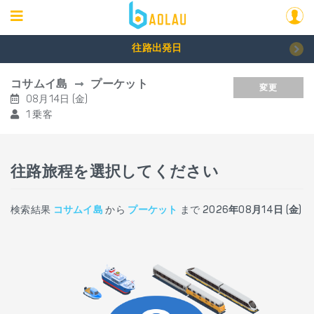
往路出発日
コサムイ島
プーケット
変更
08月14日 (金)
1 乗客
往路旅程を選択してください
検索結果
コサムイ島
から
プーケット
まで
2026年08月14日 (金)