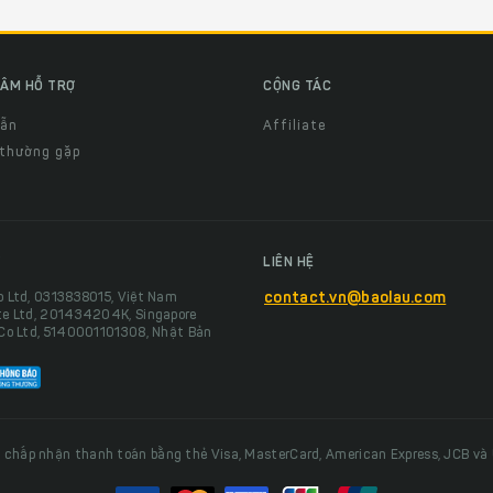
ÂM HỖ TRỢ
CỘNG TÁC
dẫn
Affiliate
 thường gặp
LIÊN HỆ
o Ltd, 0313838015, Việt Nam
contact.vn@baolau.com
te Ltd, 201434204K, Singapore
 Co Ltd, 5140001101308, Nhật Bản
 chấp nhận thanh toán bằng thẻ Visa, MasterCard, American Express, JCB và