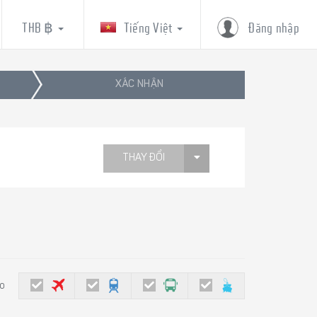
THB ฿
Tiếng Việt
Đăng nhập
XÁC NHẬN
THAY ĐỔI
eo