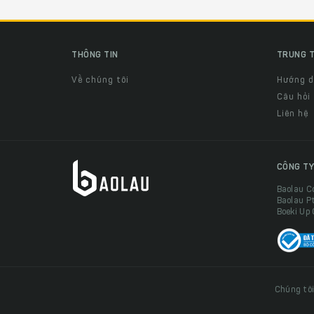
THÔNG TIN
TRUNG T
Về chúng tôi
Hướng 
Câu hỏi
Liên hệ
CÔNG TY
Baolau C
Baolau P
Boeki Up
Chúng tôi