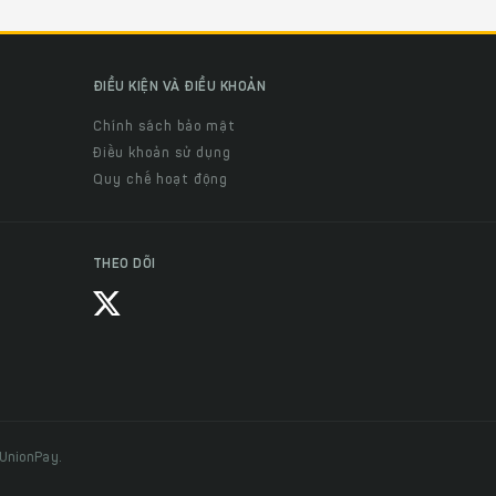
ĐIỀU KIỆN VÀ ĐIỀU KHOẢN
Chính sách bảo mật
Điều khoản sử dụng
Quy chế hoạt động
THEO DÕI
 UnionPay.