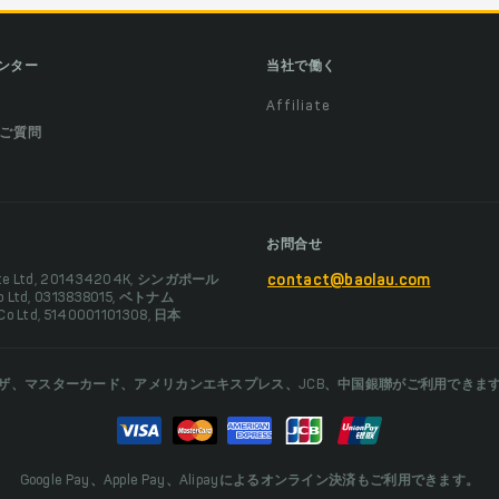
ンター
当社で働く
Affiliate
ご質問
お問合せ
Pte Ltd, 201434204K, シンガポール
contact@baolau.com
Co Ltd, 0313838015, ベトナム
 Co Ltd, 5140001101308, 日本
ザ、マスターカード、アメリカンエキスプレス、JCB、中国銀聯がご利用できま
Google Pay、Apple Pay、Alipayによるオンライン決済もご利用できます。