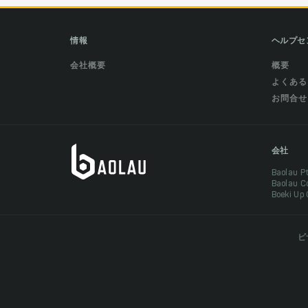
情報
ヘルプセ
会社概要
概要
よくある
お問合せ
会社
Baolau 
Baolau 
Boeki Up
ビ