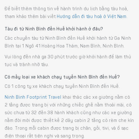
Để biết thêm thông tin về hành trình du lịch bằng tàu hoả,
tham khảo thêm bài viết
Hướng dẫn đi tàu hoả ở Việt Nam
.
Tàu đi từ Ninh Bình đến Huế khởi hành ở đâu?
Các chuyến tàu từ Ninh Bình đến Huế khởi hành từ Ga Ninh
Bình tại 1 Ngõ 41 Hoàng Hoa Thám, Nam Bình, Ninh Bình.
Vui lòng đến nhà ga 30 phút trước giờ khởi hành để làm thủ
tục và tránh nhỡ tàu.
Có mấy loại xe khách chạy tuyến Ninh Bình đến Huế?
Có 1 công ty xe khách chạy tuyến Ninh Bình đến Huế.
Ninh Binh Footprint Travel
khai thác các xe giường nằm có
2 tầng được trang bị với những chiếc ghế nằm thoải mái, có
sức chưa từ 32 đến 38 hành khách cũng như các xe giường
nằm đời mới được thiết kế 2 dãy cabin 2 tầng có rèm che kín
đáo. Trong mỗi cabin được trang bị chăn, gối, tivi, và ổ sạc
điện thoại rất tiện nghi và sang trọng.