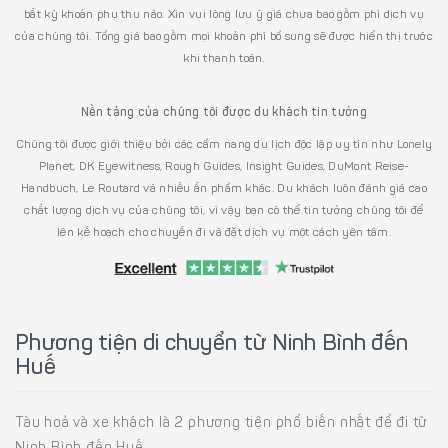
bất kỳ khoản phụ thu nào. Xin vui lòng lưu ý giá chưa bao gồm phí dịch vụ
của chúng tôi. Tổng giá bao gồm mọi khoản phí bổ sung sẽ được hiển thị trước
khi thanh toán.
Nền tảng của chúng tôi được du khách tin tưởng
Chúng tôi được giới thiệu bởi các cẩm nang du lịch độc lập uy tín như Lonely
Planet, DK Eyewitness, Rough Guides, Insight Guides, DuMont Reise-
Handbuch, Le Routard và nhiều ấn phẩm khác. Du khách luôn đánh giá cao
chất lượng dịch vụ của chúng tôi, vì vậy bạn có thể tin tưởng chúng tôi để
lên kế hoạch cho chuyến đi và đặt dịch vụ một cách yên tâm.
Phương tiện di chuyển từ Ninh Bình đến
Huế
Tàu hoả và xe khách là 2 phương tiện phổ biến nhất để đi từ