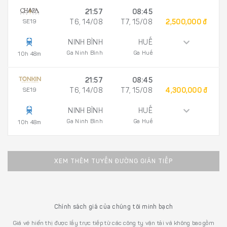
21:57
08:45
SE19
T6, 14/08
T7, 15/08
2,500,000 đ
NINH BÌNH
HUẾ
Ga Ninh Bình
Ga Huế
10h 48m
21:57
08:45
SE19
T6, 14/08
T7, 15/08
4,300,000 đ
NINH BÌNH
HUẾ
Ga Ninh Bình
Ga Huế
10h 48m
XEM THÊM TUYẾN ĐƯỜNG GIÁN TIẾP
Chính sách giá của chúng tôi minh bạch
Giá vé hiển thị được lấy trực tiếp từ các công ty vận tải và không bao gồm