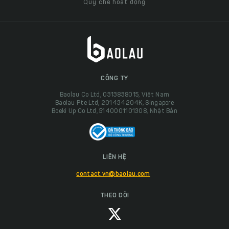
Quy chế hoạt động
CÔNG TY
Baolau Co Ltd, 0313838015, Việt Nam
Baolau Pte Ltd, 201434204K, Singapore
Boeki Up Co Ltd, 5140001101308, Nhật Bản
LIÊN HỆ
contact.vn@baolau.com
THEO DÕI