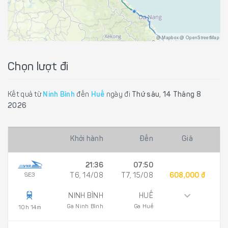
@ Mapbox @ OpenStreetMap
Chọn lượt đi
Kết quả từ
Ninh Bình
đến
Huế
ngày đi
Thứ sáu, 14 Tháng 8
2026
Khởi hành
Đến
Giá
21:36
07:50
SE3
T6, 14/08
T7, 15/08
608,000 đ
NINH BÌNH
HUẾ
Ga Ninh Bình
Ga Huế
10h 14m