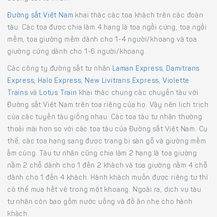
Đường sắt Việt Nam
khai thác các toa khách trên các đoàn
tàu. Các toa được chia làm 4 hạng là toa ngồi cứng, toa ngồi
mềm, toa giường mềm dành cho 1-4 người/khoang và toa
giường cứng dành cho 1-6 người/khoang.
Các công ty đường sắt tư nhân
Laman Express
,
Damitrans
Express
,
Halo Express
,
New Livitrans Express
,
Violette
Trains
và
Lotus Train
khai thác chung các chuyến tàu với
Đường sắt Việt Nam trên toa riêng của họ. Vậy nên lịch trịch
của các tuyến tàu giống nhau. Các toa tàu tư nhân thường
thoải mái hơn so với các toa tàu của Đường sắt Việt Nam. Cụ
thể, các toa hạng sang được trang bị sàn gỗ và giường mềm
ấm cúng. Tàu tư nhân cũng chia làm 2 hạng là toa giường
nằm 2 chỗ dành cho 1 đến 2 khách và toa giường nằm 4 chỗ
dành cho 1 đến 4 khách. Hành khách muốn được riêng tư thì
có thể mua hết vé trong một khoang. Ngoài ra, dịch vụ tàu
tư nhân còn bao gồm nước uống và đồ ăn nhẹ cho hành
khách.