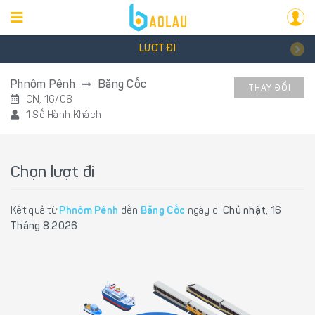
LƯỢT ĐI
Phnôm Pênh
Băng Cốc
THAY ĐỔI
CN, 16/08
1 Số Hành Khách
Chọn lượt đi
Kết quả từ
Phnôm Pênh
đến
Băng Cốc
ngày đi
Chủ nhật, 16
Tháng 8 2026