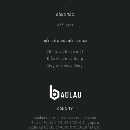
CỘNG TÁC
Affiliate
ĐIỀU KIỆN VÀ ĐIỀU KHOẢN
Chính sách bảo mật
Điều khoản sử dụng
Quy chế hoạt động
CÔNG TY
Baolau Co Ltd, 0313838015, Việt Nam
Baolau Pte Ltd, 201434204K, Singapore
Boeki Up Co Ltd, 5140001101308, Nhật Bản