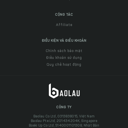
CỘNG TÁC
Affiliate
ĐIỀU KIỆN VÀ ĐIỀU KHOẢN
Chính sách bảo mật
Điều khoản sử dụng
Quy chế hoạt động
CÔNG TY
Baolau Co Ltd, 0313838015, Việt Nam
Baolau Pte Ltd, 201434204K, Singapore
Boeki Up Co Ltd, 5140001101308, Nhật Bản