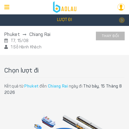
LƯỢT ĐI
Phuket
Chiang Rai
THAY ĐỔI
T7, 15/08
1 Số Hành Khách
Chọn lượt đi
Kết quả từ
Phuket
đến
Chiang Rai
ngày đi
Thứ bảy, 15 Tháng 8
2026