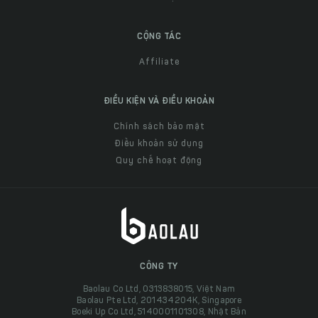
CỘNG TÁC
Affiliate
ĐIỀU KIỆN VÀ ĐIỀU KHOẢN
Chính sách bảo mật
Điều khoản sử dụng
Quy chế hoạt động
CÔNG TY
Baolau Co Ltd, 0313838015, Việt Nam
Baolau Pte Ltd, 201434204K, Singapore
Boeki Up Co Ltd, 5140001101308, Nhật Bản