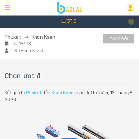
LƯỢT ĐI
Phuket
Khon Kaen
THAY ĐỔI
T5, 13/08
1 Số Hành Khách
Chọn lượt đi
Kết quả từ
Phuket
đến
Khon Kaen
ngày đi
Thứ năm, 13 Tháng 8
2026