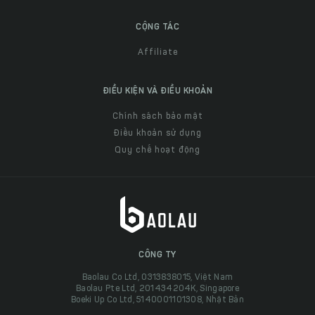
CỘNG TÁC
Affiliate
ĐIỀU KIỆN VÀ ĐIỀU KHOẢN
Chính sách bảo mật
Điều khoản sử dụng
Quy chế hoạt động
CÔNG TY
Baolau Co Ltd, 0313838015, Việt Nam
Baolau Pte Ltd, 201434204K, Singapore
Boeki Up Co Ltd, 5140001101308, Nhật Bản