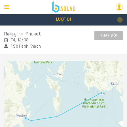
LƯỢT ĐI
Railay
Phuket
THAY ĐỔI
T4, 12/08
1 Số Hành Khách