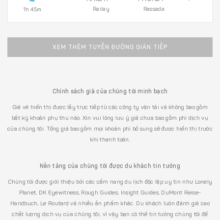
Railay
Rassada
1h 45m
XEM THÊM TUYẾN ĐƯỜNG GIÁN TIẾP
Chính sách giá của chúng tôi minh bạch
Giá vé hiển thị được lấy trực tiếp từ các công ty vận tải và không bao gồm
bất kỳ khoản phụ thu nào. Xin vui lòng lưu ý giá chưa bao gồm phí dịch vụ
của chúng tôi. Tổng giá bao gồm mọi khoản phí bổ sung sẽ được hiển thị trước
khi thanh toán.
Nền tảng của chúng tôi được du khách tin tưởng
Chúng tôi được giới thiệu bởi các cẩm nang du lịch độc lập uy tín như Lonely
Planet, DK Eyewitness, Rough Guides, Insight Guides, DuMont Reise-
Handbuch, Le Routard và nhiều ấn phẩm khác. Du khách luôn đánh giá cao
chất lượng dịch vụ của chúng tôi, vì vậy bạn có thể tin tưởng chúng tôi để