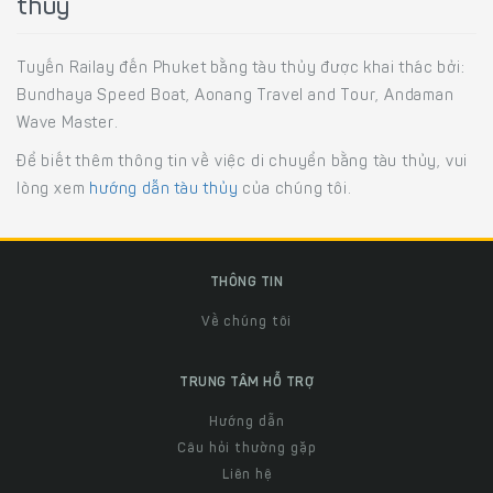
thủy
Tuyến Railay đến Phuket bằng tàu thủy được khai thác bởi:
Bundhaya Speed Boat, Aonang Travel and Tour, Andaman
Wave Master.
Để biết thêm thông tin về việc di chuyển bằng tàu thủy, vui
lòng xem
hướng dẫn tàu thủy
của chúng tôi.
THÔNG TIN
Về chúng tôi
TRUNG TÂM HỖ TRỢ
Hướng dẫn
Câu hỏi thường gặp
Liên hệ