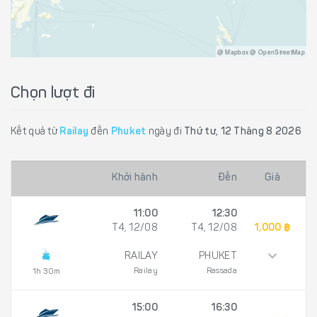
@ Mapbox @ OpenStreetMap
Chọn lượt đi
Kết quả từ
Railay
đến
Phuket
ngày đi
Thứ tư, 12 Tháng 8 2026
Khởi hành
Đến
Giá
11:00
12:30
T4, 12/08
T4, 12/08
1,000 ฿
RAILAY
PHUKET
Railay
Rassada
1h 30m
15:00
16:30