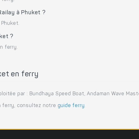
Railay à Phuket ?
à Phuket.
ket ?
n ferry.
et en ferry
exploitée par : Bundhaya Speed Boat, Andaman Wave Mast
n ferry, consultez notre
guide ferry
.