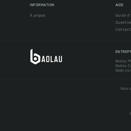
INFORMATION
AIDE
À propos
Guide d'
Questio
Contact
ENTREP
Baolau P
Baolau C
Boeki Up
Nous a