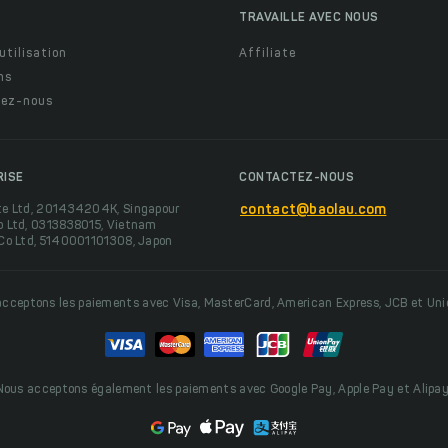
TRAVAILLE AVEC NOUS
utilisation
Affiliate
ns
ez-nous
RISE
CONTACTEZ-NOUS
te Ltd, 201434204K, Singapour
contact@baolau.com
o Ltd, 0313838015, Vietnam
 Co Ltd, 5140001101308, Japon
cceptons les paiements avec Visa, MasterCard, American Express, JCB et Un
Nous acceptons également les paiements avec Google Pay, Apple Pay et Alipay