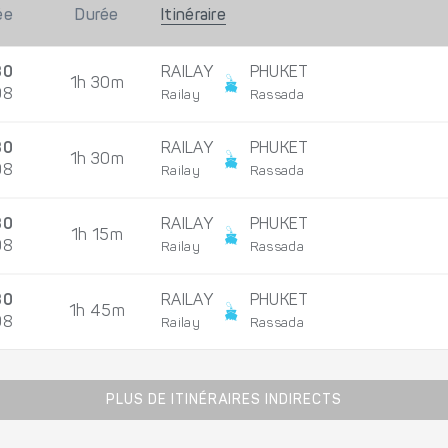
ée
Durée
Itinéraire
30
RAILAY
PHUKET
1h 30m
08
Railay
Rassada
30
RAILAY
PHUKET
1h 30m
08
Railay
Rassada
30
RAILAY
PHUKET
1h 15m
08
Railay
Rassada
30
RAILAY
PHUKET
1h 45m
08
Railay
Rassada
PLUS DE ITINÉRAIRES INDIRECTS